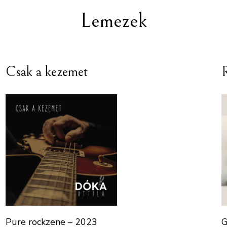
Lemezek
Csak a kezemet
R
Pure rockzene – 2023
G