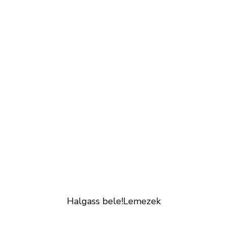
Halgass bele!
Lemezek