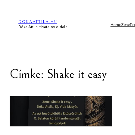
Ugrás
a
DOKAATTILA.HU
tartalomhoz
Home
Zene
Pr
Dóka Attila Hivatalos oldala
Címke:
Shake it easy