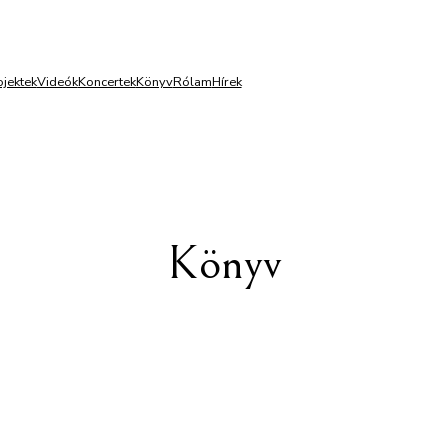
ojektek
Videók
Koncertek
Könyv
Rólam
Hírek
Könyv