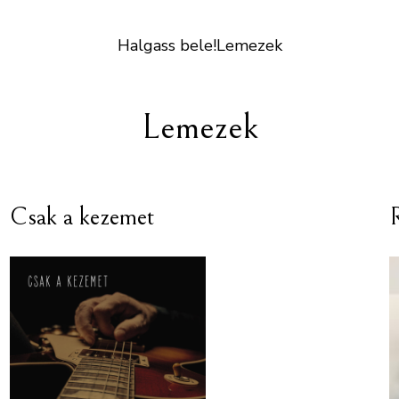
Halgass bele!
Lemezek
Lemezek
Csak a kezemet
R