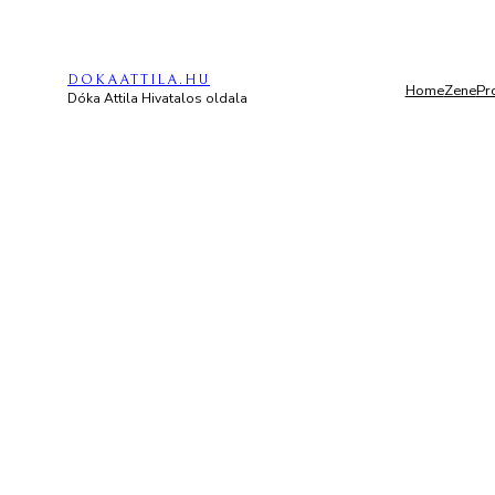
Ugrás
a
DOKAATTILA.HU
tartalomhoz
Home
Zene
Pr
Dóka Attila Hivatalos oldala