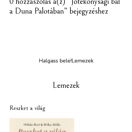
0 hozzászólás a(z) “Jótékonysági bál
a Duna Palotában” bejegyzéshez
Halgass bele!
Lemezek
Lemezek
Reszket a világ