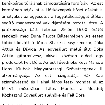
kerékpáros túrájának támogatására fordítják. Az est
keretében adják át a Hétköznapok hősei díjakat is,
amelyeket az egyesület a fogyatékossággal élőket
segítő magánszemélyek díjazására hozott létre. A
jótékonysági bált február 29-én 19.00 órától
rendezik meg Duna Palota Báltermében. Az esten
többek között fellép a Shake it easy zenekar, Dóka
Attila és Dj.Vida. Az egyesület mellé állt Dóka
Attila gitárművész, akivel közösen előad egy
produkciót Feil Dóra. Az est fővédnöke Keys Mária, a
Lions Klubok Magyarországi Szövetségének II.
alkormányzója. Az est házigazdája Rák Kati
színművésznő és Hajnal János lesz- mondta el az
MTV1 műsorában Tálos Mónika, a Mozdulj
Közhasznú Egyesület alelnöke és Feil Dóra.