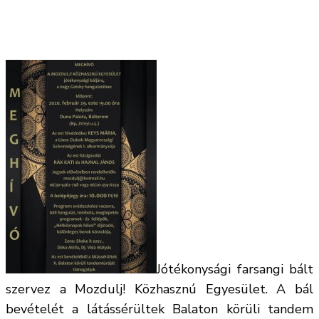
Jótékonysági farsangi bált
szervez a Mozdulj! Közhasznú Egyesület. A bál
bevételét a látássérültek Balaton körüli tandem