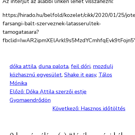
Az interjút az alábbi linken lehet visszanézni:
https://hirado.hu/belfold/kozelet/cikk/2020/01/25/jot
farsangi-balt-szerveznek-latasserultek-
tamogatasara?
fbclid=IwAR2ipmXElArkl9s5MzdYCmhfqEvk9tFojn
dóka attila
, 
duna palota
, 
feil dóri
, 
mozdulj
közhasznú egyesület
, 
Shake it easy
, 
Tálos
Mónika
Előző:
Dóka Attila szerzői estje
Gyomaendrődön
Következő:
Hasznos időtöltés