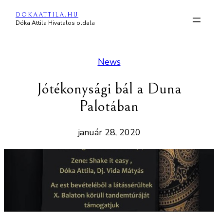
Ugrás
DOKAATTILA.HU
a
Dóka Attila Hivatalos oldala
tartalomhoz
News
Jótékonysági bál a Duna
Palotában
január 28, 2020