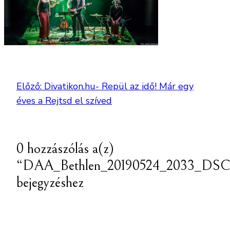
Előző:
Divatikon.hu- Repül az idő! Már egy
éves a Rejtsd el szíved
0 hozzászólás a(z)
“DAA_Bethlen_20190524_2033_DSC
bejegyzéshez