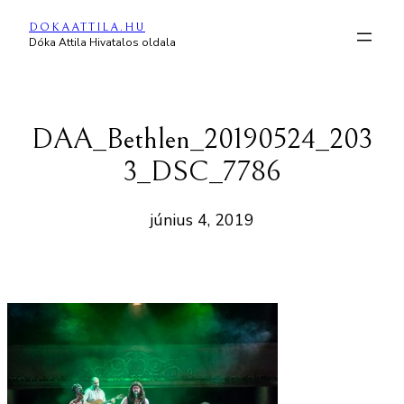
Ugrás
DOKAATTILA.HU
a
Dóka Attila Hivatalos oldala
tartalomhoz
DAA_Bethlen_20190524_203
3_DSC_7786
június 4, 2019