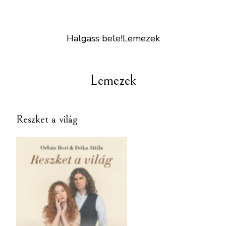
Halgass bele!
Lemezek
Lemezek
Reszket a világ