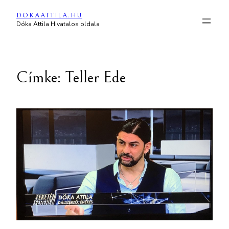
Ugrás
DOKAATTILA.HU
a
Dóka Attila Hivatalos oldala
tartalomhoz
Címke:
Teller Ede