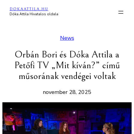
Ugrás
DOKAATTILA.HU
a
Dóka Attila Hivatalos oldala
tartalomhoz
News
Orbán Bori és Dóka Attila a
Petőfi TV „Mit kíván?” című
műsorának vendégei voltak
november 28, 2025