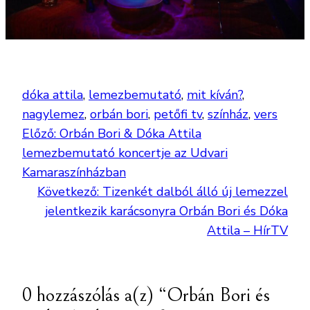
dóka attila
, 
lemezbemutató
, 
mit kíván?
, 
nagylemez
, 
orbán bori
, 
petőfi tv
, 
színház
, 
vers
Előző:
Orbán Bori & Dóka Attila
lemezbemutató koncertje az Udvari
Kamaraszínházban
Következő:
Tizenkét dalból álló új lemezzel
jelentkezik karácsonyra Orbán Bori és Dóka
Attila – HírTV
0 hozzászólás a(z) “Orbán Bori és