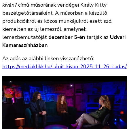
kíván?
című műsorának vendégei Király Kitty
beszélgetőtársaiként. A műsorban a készülő
produkcióikról és közös munkájukról esett szó,
kiemelten az új lemezről, amelynek
lemezbemutatóját
december 5-én
tartják az
Udvari
Kamaraszínházban
.
Az adás az alábbi linken visszanézhető:
https://mediaklikk.hu/…/mit-kivan-2025-11-26-i-adas/