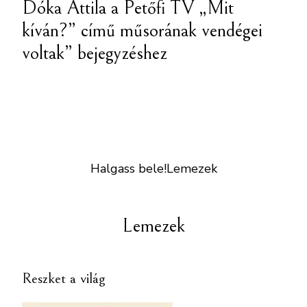
Dóka Attila a Petőfi TV „Mit
kíván?” című műsorának vendégei
voltak” bejegyzéshez
Halgass bele!
Lemezek
Lemezek
Reszket a világ