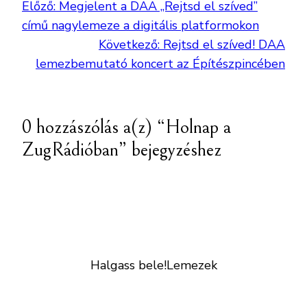
Előző:
Megjelent a DAA „Rejtsd el szíved”
című nagylemeze a digitális platformokon
Következő:
Rejtsd el szíved! DAA
lemezbemutató koncert az Építészpincében
0 hozzászólás a(z) “Holnap a
ZugRádióban” bejegyzéshez
Halgass bele!
Lemezek