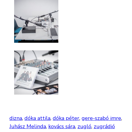
dizna
, 
dóka attila
, 
dóka péter
, 
gere-szabó imre
, 
Juhász Melinda
, 
kovács sára
, 
zugló
, 
zugrádió