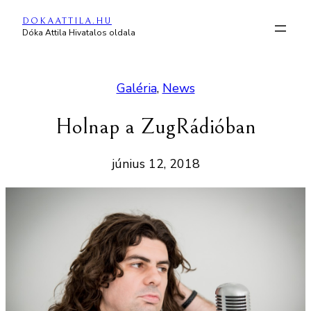
Ugrás
DOKAATTILA.HU
a
Dóka Attila Hivatalos oldala
tartalomhoz
Galéria
, 
News
Holnap a ZugRádióban
június 12, 2018