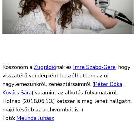
Köszönöm a
Zugrádió
nak és
Imre Szabó-Gere
, hogy
visszatérő vendégként beszélhettem az új
nagylemezünkről, zenésztársaimról (
Péter Dóka
,
Kovács Sára
) valamint az alkotás folyamatáról.
Holnap (2018.06.13.) kétszer is meg lehet hallgatni,
majd később az archívumból is:-)
Fotó:
Melinda Juhász