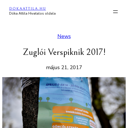
Ugrás
DOKAATTILA.HU
a
Dóka Attila Hivatalos oldala
tartalomhoz
News
Zuglói Verspiknik 2017!
május 21, 2017