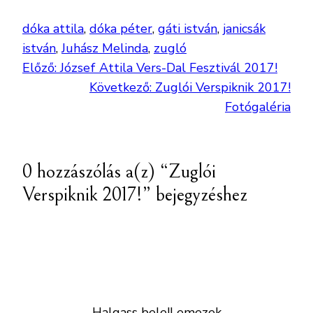
dóka attila
, 
dóka péter
, 
gáti istván
, 
janicsák
istván
, 
Juhász Melinda
, 
zugló
Előző:
József Attila Vers-Dal Fesztivál 2017!
Következő:
Zuglói Verspiknik 2017!
Fotógaléria
0 hozzászólás a(z) “Zuglói
Verspiknik 2017!” bejegyzéshez
Halgass bele!
Lemezek