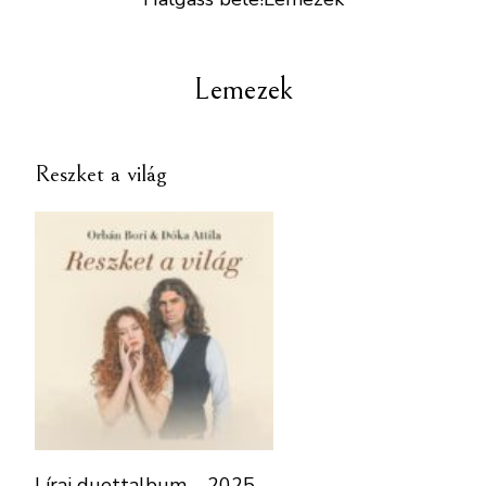
Lemezek
Reszket a világ
Lírai duettalbum – 2025