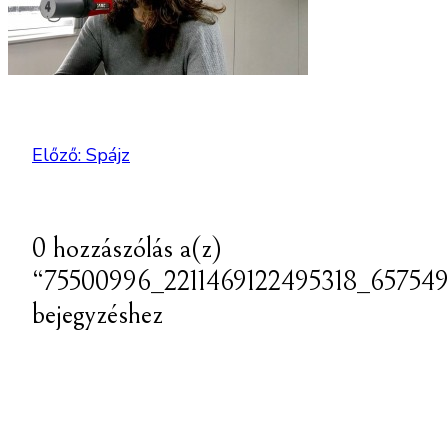
Előző:
Spájz
0 hozzászólás a(z)
“75500996_2211469122495318_65754
bejegyzéshez