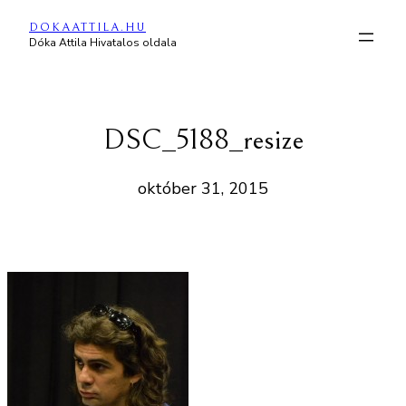
Ugrás
DOKAATTILA.HU
a
Dóka Attila Hivatalos oldala
tartalomhoz
DSC_5188_resize
október 31, 2015