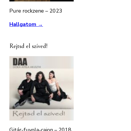
Pure rockzene – 2023
Hallgatom →
Rejtsd el szíved!
Gitár-fuvola-cajon – 2018