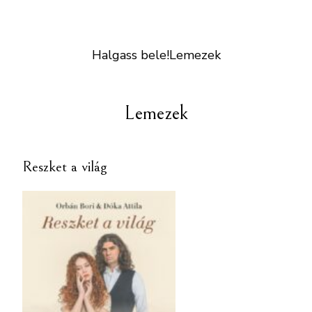
Halgass bele!
Lemezek
Lemezek
Reszket a világ